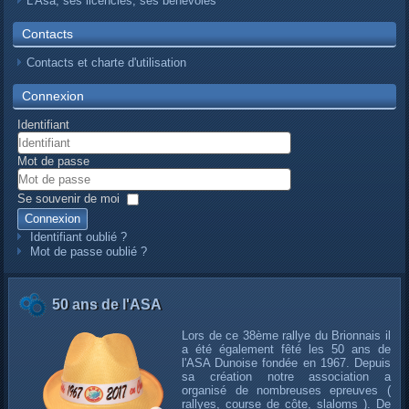
L’Asa, ses licenciés, ses bénévoles
Contacts
Contacts et charte d'utilisation
Connexion
Identifiant
Mot de passe
Se souvenir de moi
Connexion
Identifiant oublié ?
Mot de passe oublié ?
50 ans de l'ASA
Lors de ce 38ème rallye du Brionnais il
a été également fêté les 50 ans de
l'ASA Dunoise fondée en 1967. Depuis
sa création notre association a
organisé de nombreuses epreuves (
rallyes, course de côte, slaloms ). De