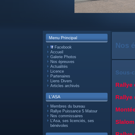
Menu Principal
Nos é
Facebook
Accueil
Galerie Photos
Nos épreuves
Actualités
Licence
Sous-c
Partenaires
Liens Divers
Rallye
Articles archivés
Rallye
L'ASA
Membres du bureau
Montée
Rallye Puissance 5 Matour
Nos commissaires
L’Asa, ses licenciés, ses
Slalom
bénévoles
Rallye