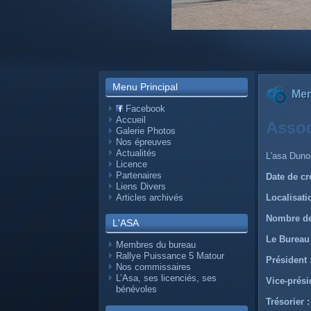
Menu Principal
Mem
Facebook
Accueil
Assoc
Galerie Photos
Nos épreuves
Actualités
L'asa Duno
Licence
Partenaires
Date de cr
Liens Divers
Articles archivés
Localisati
Nombre de 
L'ASA
Le Bureau 
Membres du bureau
Rallye Puissance 5 Matour
Président 
Nos commissaires
L’Asa, ses licenciés, ses
Vice-prési
bénévoles
Trésorier 