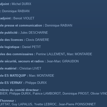
djoint :
Michel DURIX
 :
Dominique RABIAN
 adjoint :
Benoit VIOLET
le presse et communication :
Dominique RABIAN
e publicité :
Jules DESCHARNE
e des licences :
Clovis DANIERE
le logistique :
Daniel PETIT
les des commissaires :
Perrine LALLEMENT
,
Marc MONTARDE
e sécurité, secours et radios :
Jean-Marc GIRAUDON
e matériel :
Christian LIVET
ble ES MATEQUIP :
Marc MONTARDE
ble ES VERNAY :
Philippe DURIX
mbres du comité directeur :
IER, Philippe DURIX, Patrice LAMBOROT, Dominique PROST, Olivier VI
'honneur :
UITTAT, Guy LAPALUS, Yvette LEBROC, Jean-Pierre POINSONNET