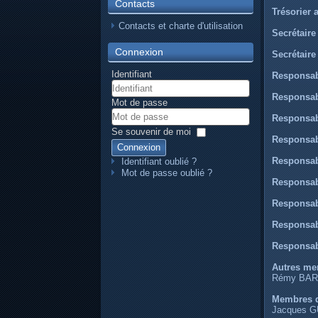
Contacts
Trésorier a
Contacts et charte d'utilisation
Secrétaire
Connexion
Secrétaire
Identifiant
Responsab
Responsabl
Mot de passe
Responsabl
Se souvenir de moi
Responsab
Connexion
Responsab
Identifiant oublié ?
Mot de passe oublié ?
Responsabl
Responsabl
Responsa
Responsa
Autres me
Rémy BARB
Membres d
Jacques G