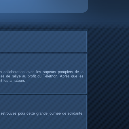
 collaboration avec les sapeurs pompiers de la
es de rallye au profit du Téléthon. Après que les
nt les amateurs
retrouvés pour cette grande journée de solidarité.