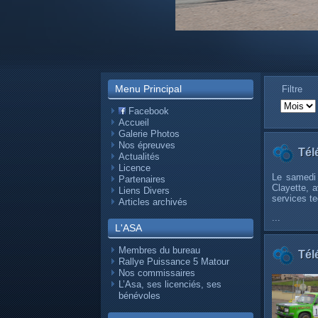
Menu Principal
Filtre
Facebook
Accueil
Galerie Photos
Nos épreuves
Tél
Actualités
Licence
Le samedi 
Partenaires
Clayette, 
Liens Divers
services te
Articles archivés
...
L'ASA
Membres du bureau
Tél
Rallye Puissance 5 Matour
Nos commissaires
L’Asa, ses licenciés, ses
bénévoles