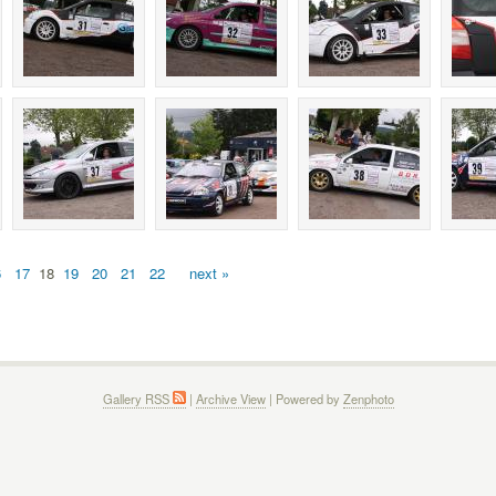
6
17
18
19
20
21
22
next »
Gallery RSS
|
Archive View
| Powered by
Zenphoto