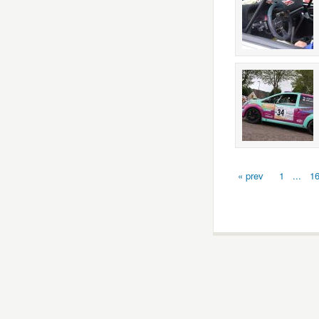
« prev
1
...
1