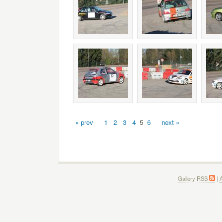
« prev
1
2
3
4
5
6
next »
Gallery RSS
|
A